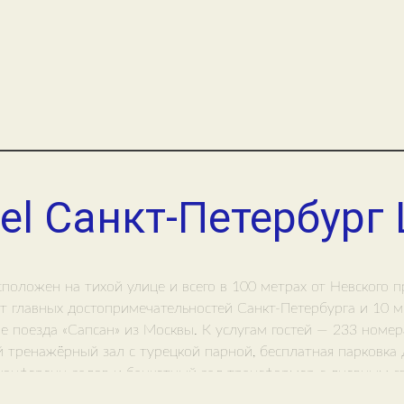
el Санкт-Петербург
сположен на тихой улице и всего в 100 метрах от Невского п
т главных достопримечательностей Санкт-Петербурга и 10 м
е поезда «Сапсан» из Москвы. К услугам гостей — 233 номера
 тренажёрный зал с турецкой парной, бесплатная парковка д
конференц-залов и банкетный зал-трансформер с дневным с