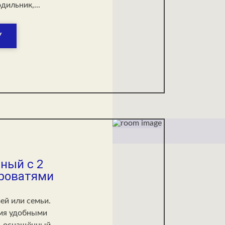
дильник,...
У
ный с 2
роватями
ей или семьи.
мя удобными
, оснащённый