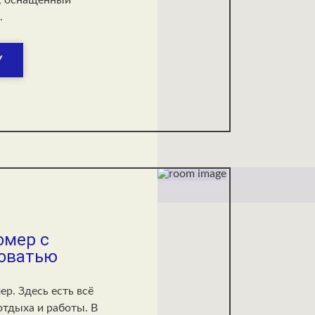
.
У
омер с
роватью
р. Здесь есть всё
тдыха и работы. В