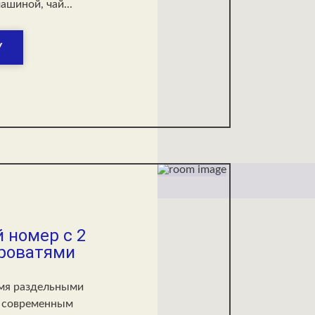
шиной, чай...
У
 номер с 2
роватями
мя раздельными
и современным