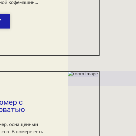
ной кофемашин...
У
омер с
роватью
мер, оснащённый
сна. В номере есть