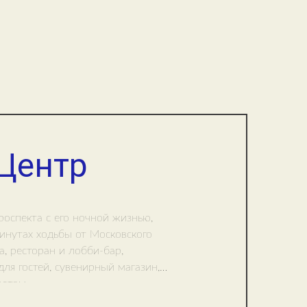
 Центр
роспекта с его ночной жизнью,
инутах ходьбы от Московского
, ресторан и лобби-бар,
ля гостей, сувенирный магазин,
ветом.