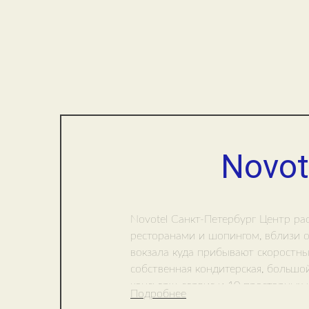
Novot
Novotel Санкт-Петербург Центр
ра
ресторанами и шопингом, вблизи о
вокзала куда прибывают скоростны
собственная кондитерская, большой
консьерж-сервис и 10 просторных 
Подробнее