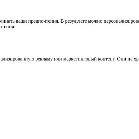
минать ваши предпочтения. В результате можно персонализирова
чтения.
нализированную рекламу или маркетинговый контент. Они не х