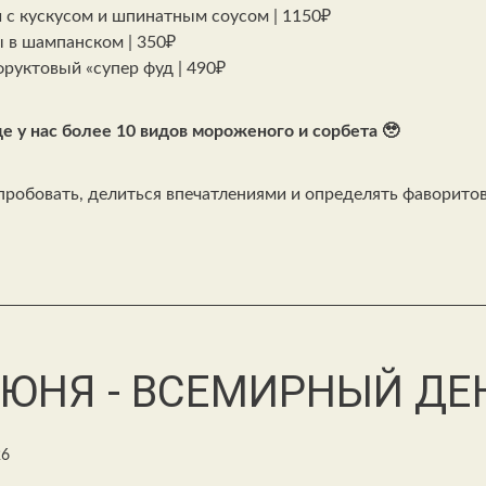
 с кускусом и шпинатным соусом | 1150₽
 в шампанском | 350₽
фруктовый «супер фуд | 490₽
еще у нас более 10 видов мороженого и сорбета 🥹
пробовать, делиться впечатлениями
и определять фаворито
ИЮНЯ - ВСЕМИРНЫЙ ДЕ
26