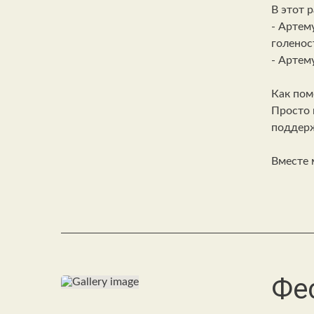
В этот 
- Артем
голенос
- Артем
Как пом
Просто 
поддерж
Вместе 
Фе