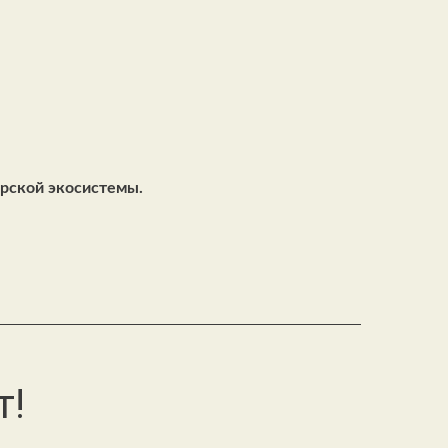
орской экосистемы.
т!