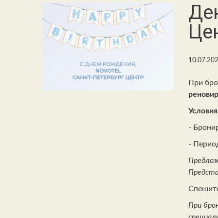
Де
Це
10.07.20
При бро
реновир
Условия
- Брони
- Перио
Предлож
Предста
Спешите
При бро
специал