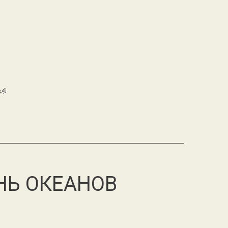
в🤌
НЬ ОКЕАНОВ