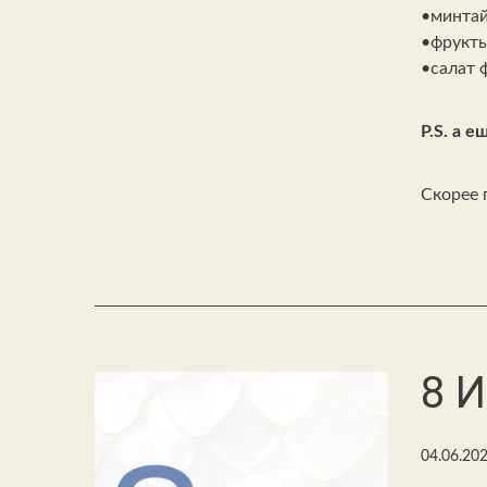
•минтай
•фрукты
•салат 
P.S. а 
Скорее 
8 
04.06.20