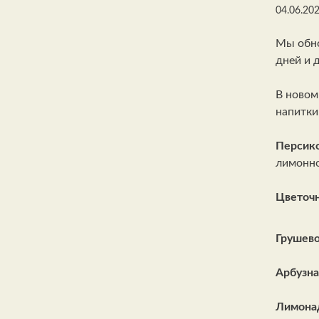
04.06.20
Мы обно
дней и 
В новом
напитки
Персик
лимонно
Цветоч
Грушев
Арбузн
Лимона