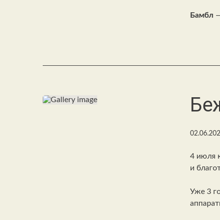
Бамбл
—
Беж
02.06.20
4 июля 
и благо
Уже 3 г
аппарат