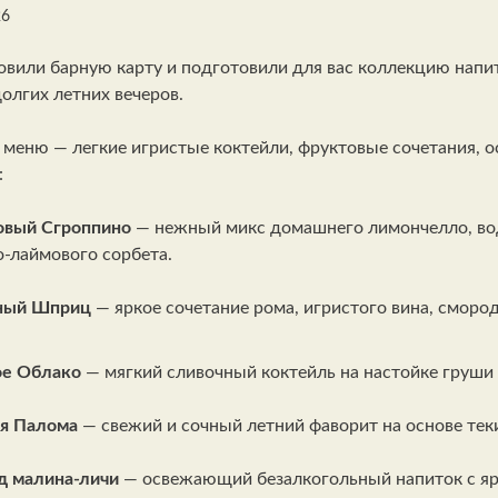
26
вили барную карту и подготовили для вас коллекцию напи
долгих летних вечеров.
 меню — легкие игристые коктейли, фруктовые сочетания
:
овый Сгроппино
— нежный микс домашнего лимончелло, водк
-лаймового сорбета.
ный Шприц
— яркое сочетание рома, игристого вина, сморо
ое Облако
— мягкий сливочный коктейль на настойке груши 
ая Палома
— свежий и сочный летний фаворит на основе тек
д малина-личи
— освежающий безалкогольный напиток с я