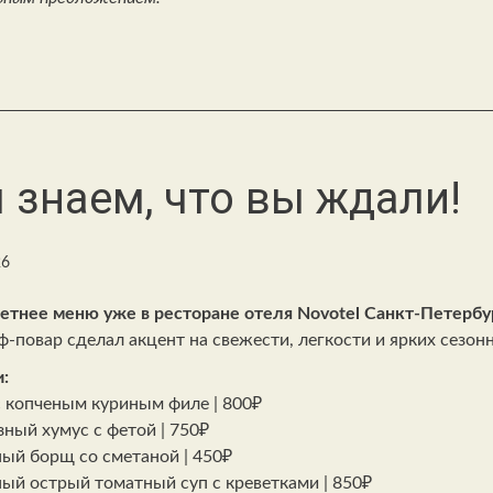
 знаем, что вы ждали!
26
етнее меню уже в ресторане отеля Novotel Санкт-Петербу
-повар сделал акцент на свежести,
легкости и ярких сезон
:
с копченым куриным филе | 800₽
зный хумус с фетой | 750₽
ый борщ со сметаной | 450₽
ый острый томатный суп с креветками | 850₽