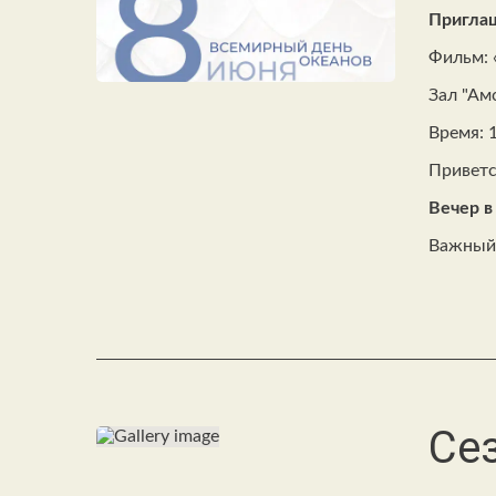
Приглаш
Фильм:
Зал
"Ам
Время:
Приветс
Вечер в
Важный 
Се