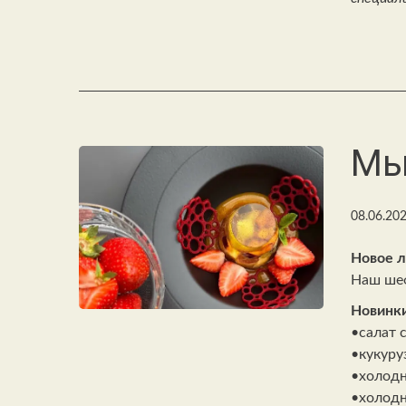
Мы
08.06.20
Новое л
Наш шеф
Новинки
•салат 
•кукуру
•холодн
•холодн